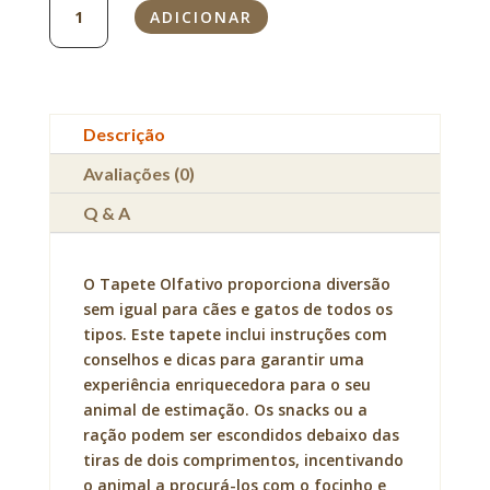
ADICIONAR
de
Tapete
Olfativo
para
Cães
Descrição
e
Gatos
Avaliações (0)
Q & A
O Tapete Olfativo proporciona diversão
sem igual para cães e gatos de todos os
tipos. Este tapete inclui instruções com
conselhos e dicas para garantir uma
experiência enriquecedora para o seu
animal de estimação. Os snacks ou a
ração podem ser escondidos debaixo das
tiras de dois comprimentos, incentivando
o animal a procurá-los com o focinho e