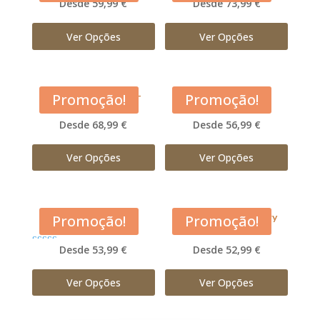
Desde 59,99 €
Desde 73,99 €
Ver Opções
Ver Opções
Acana Large Breed –
Acana Light and Fit
Promoção!
Promoção!
Adulto
Desde 68,99 €
Desde 56,99 €
Ver Opções
Ver Opções
Acana Pacifica
Acana Prairie Poultry
Promoção!
Promoção!
Desde 53,99 €
Desde 52,99 €
Avaliação
5.00
de 5
Ver Opções
Ver Opções