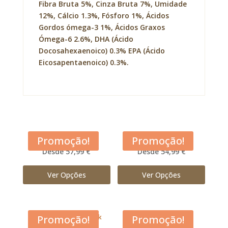
Fibra Bruta 5%, Cinza Bruta 7%, Umidade
12%, Cálcio 1.3%, Fósforo 1%, Ácidos
Gordos ómega-3 1%, Ácidos Graxos
Ómega-6 2.6%, DHA (Ácido
Docosahexaenoico) 0.3% EPA (Ácido
Eicosapentaenoico) 0.3%.
Acana Adult Dog
Acana Classic Red
Promoção!
Promoção!
Desde 57,99 €
Desde 54,99 €
Ver Opções
Ver Opções
Acana Free Run Duck
Acana Grasslands
Promoção!
Promoção!