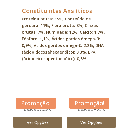
Constituíntes Analíticos
Proteína bruta: 35%, Conteúdo de
gordura: 11%, Fibra bruta: 8%, Cinzas
brutas: 7%, Humidade: 12%, Cálcio: 1,7%,
Fósforo: 1,1%, Ácidos gordos ómega-3:
0,9%, Ácidos gordos ómega-6: 2,2%, DHA
(ácido docosahexaenóico): 0,3%, EPA
(ácido eicosapentaenóico): 0,3%.
Acana Adult Dog
Acana Classic Red
Promoção!
Promoção!
Desde 57,99 €
Desde 54,99 €
Ver Opções
Ver Opções