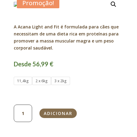
Promoção!
A Acana Light and Fit é formulada para cães que
necessitam de uma dieta rica em proteínas para
promover a massa muscular magra e um peso
corporal saudável.
Desde 56,99 €
11,4kg
2 x 6kg
3 x 2kg
Quantidade
ADICIONAR
de
Acana
Light
and