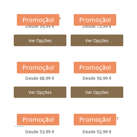
Acana Free Run Duck
Acana Grasslands
Promoção!
Promoção!
Desde 59,99 €
Desde 73,99 €
Ver Opções
Ver Opções
Acana Large Breed –
Acana Light and Fit
Promoção!
Promoção!
Adulto
Desde 68,99 €
Desde 56,99 €
Ver Opções
Ver Opções
Acana Pacifica
Acana Prairie Poultry
Promoção!
Promoção!
Desde 53,99 €
Desde 52,99 €
Avaliação
5.00