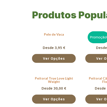
Produtos Popul
Pele de Vaca
Orelha de 
Promoção
Desde 3,95 €
Desde
Ver Opções
Ver 
Peitoral True Love Light
Peitoral C
Weight
Fl
Desde 30,00 €
Desde 
Ver Opções
Ver 