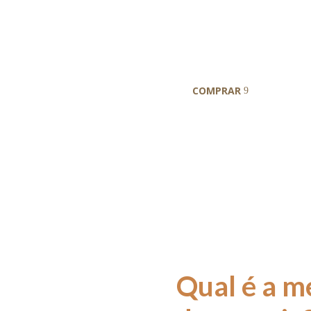
Slow Feeding
e
Lickimat Bu
COMPRAR
Qual é a m