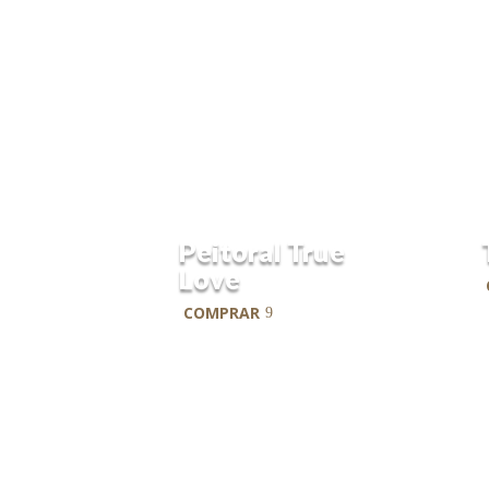
Best Seller
Peitoral True
Love
COMPRAR