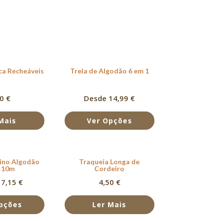
ca Recheáveis
Trela de Algodão 6 em 1
20
€
Desde 14,99 €
Mais
Ver Opções
eino Algodão
Traqueia Longa de
 10m
Cordeiro
7,15 €
4,50
€
pções
Ler Mais