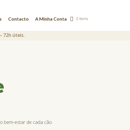
s
Contacto
A Minha Conta
0 Items
– 72h úteis.
e
no bem-estar de cada cão.