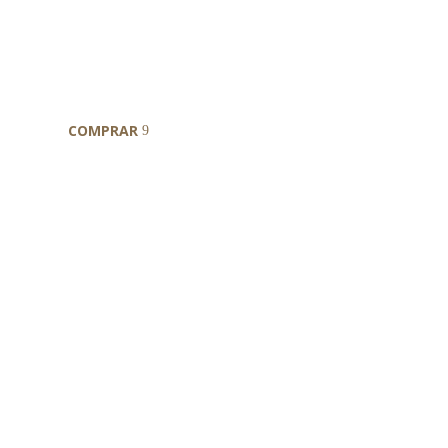
Best Seller
Trela Longa Antiderrapant
COMPRAR