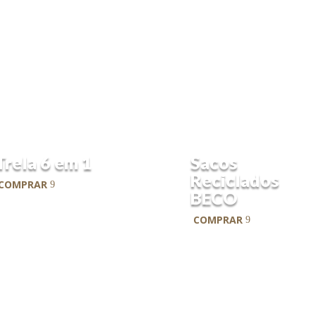
Best Seller
Sustentável
Trela 6 em 1
Sacos
Reciclados
COMPRAR
BECO
COMPRAR