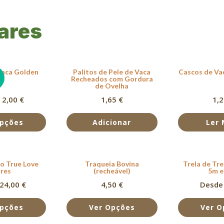
ares
Vaca Golden
Palitos de Pele de Vaca
Cascos de Va
!
Recheados com Gordura
de Ovelha
 2,00 €
1,65
€
1,
Opções
Adicionar
Ler 
ão True Love
Traqueia Bovina
Trela de Tr
ores
(recheável)
5m e
24,00 €
4,50
€
Desde 
Opções
Ver Opções
Ver O