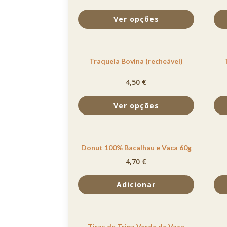
Ver opções
Traqueia Bovina (recheável)
4,50
€
Ver opções
Donut 100% Bacalhau e Vaca 60g
4,70
€
Adicionar
Tiras de Tripa Verde de Vaca