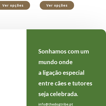
Ver opções
Ver opções
Sonhamos com um
mundo onde
a
ligação
especial
entre
cães
e
tutores
seja
celebrada.
info@thedogtribe.pt