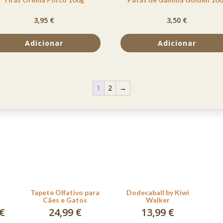
3,95
€
3,50
€
Adicionar
Adicionar
1
2
→
Tapete Olfativo para
Dodecaball by Kiwi
Cães e Gatos
Walker
 €
24,99
€
13,99
€