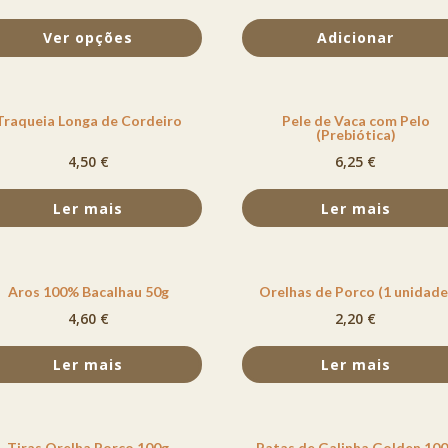
Ver opções
Adicionar
Traqueia Longa de Cordeiro
Pele de Vaca com Pelo
(Prebiótica)
4,50
€
6,25
€
Ler mais
Ler mais
Aros 100% Bacalhau 50g
Orelhas de Porco (1 unidade
4,60
€
2,20
€
Ler mais
Ler mais
Tiras Orelha Porco 100g
Patas de Galinha Golden 10