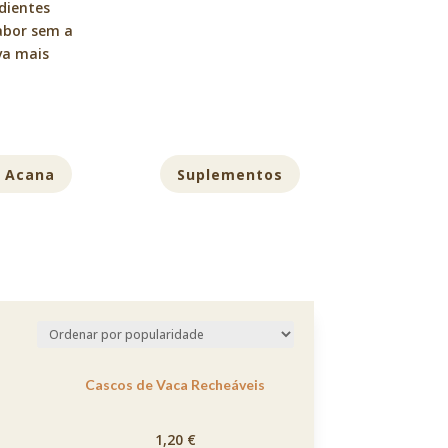
edientes
sabor sem a
va mais
 Acana
Suplementos
Cascos de Vaca Recheáveis
1,20
€