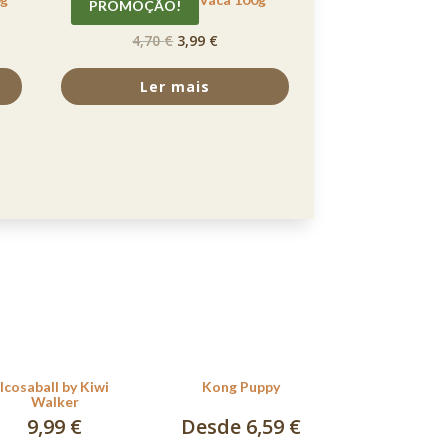
PROMOÇÃO!
4,70
€
3,99
€
Ler mais
Icosaball by Kiwi
Kong Puppy
Walker
9,99
€
Desde 6,59 €