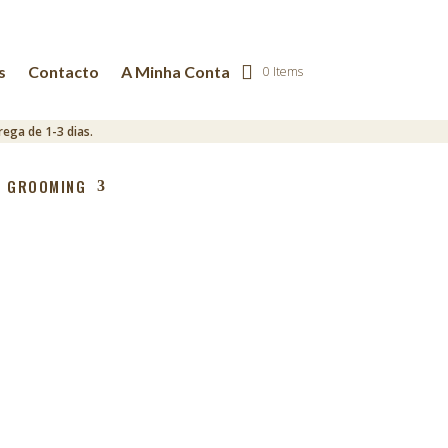
s
Contacto
A Minha Conta
0 Items
ega de 1-3 dias.
GROOMING