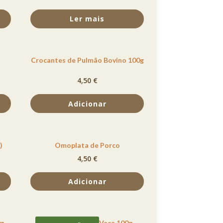
Ler mais
Crocantes de Pulmão Bovino 100g
4,50
€
Adicionar
)
Omoplata de Porco
4,50
€
Adicionar
0g
Fillets Fígado de Vaca 100g