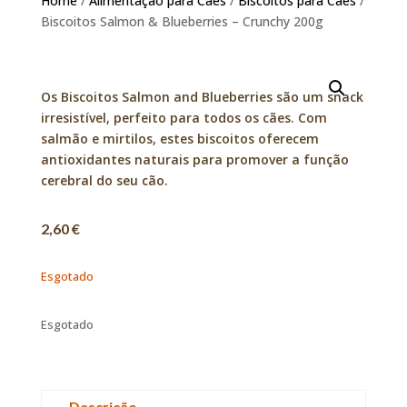
Home
/
Alimentação para Cães
/
Biscoitos para Cães
/
Biscoitos Salmon & Blueberries – Crunchy 200g
Os Biscoitos Salmon and Blueberries são um snack
irresistível, perfeito para todos os cães. Com
salmão e mirtilos, estes biscoitos oferecem
antioxidantes naturais para promover a função
cerebral do seu cão.
2,60
€
Esgotado
Esgotado
Descrição