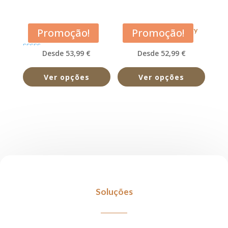
Acana Pacifica
Acana Prairie Poultry
Promoção!
Promoção!
Desde 53,99 €
Desde 52,99 €
Avaliação
5.00
de 5
Ver opções
Ver opções
Soluções