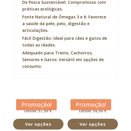
De Pesca Sustentável: Compromisso com
práticas ecológicas.
Fonte Natural de Ómegas 3 e 6: Favorece
a saúde da pele, pelo, digestão e
articulações.
Fácil Digestão: Ideal para cães e gatos de
todas as idades.
Adequado para Treino, Cachorros,
Seniores e Gatos: Versátil em opções de
consumo.
Acana Adult Dog
Acana Classic Red
Promoção!
Promoção!
Desde 57,99 €
Desde 54,99 €
Ver opções
Ver opções