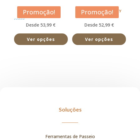
Acana Pacifica
Acana Prairie Poultry
Promoção!
Promoção!
Desde 53,99 €
Desde 52,99 €
Avaliação
5.00
de 5
Ver opções
Ver opções
Soluções
Ferramentas de Passeio