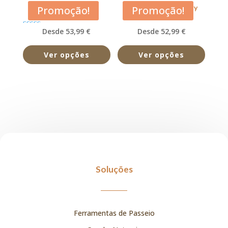
Acana Pacifica
Acana Prairie Poultry
Promoção!
Promoção!
Desde 53,99 €
Desde 52,99 €
Avaliação
5.00
de 5
Ver opções
Ver opções
Soluções
Ferramentas de Passeio