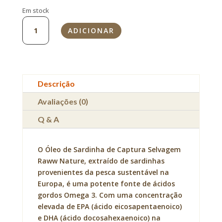
Em stock
Quantidade
ADICIONAR
de
Óleo
de
Sardinha
Bio
Descrição
-
pelo
Avaliações (0)
e
Q & A
articulações
250ml
O Óleo de Sardinha de Captura Selvagem
Raww Nature, extraído de sardinhas
provenientes da pesca sustentável na
Europa, é uma potente fonte de ácidos
gordos Omega 3. Com uma concentração
elevada de EPA (ácido eicosapentaenoico)
e DHA (ácido docosahexaenoico) na