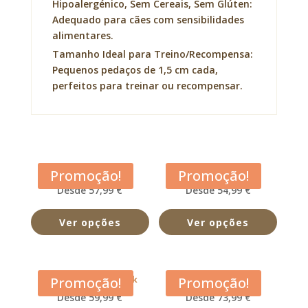
Hipoalergénico, Sem Cereais, Sem Glúten:
Adequado para cães com sensibilidades
alimentares.
Tamanho Ideal para Treino/Recompensa:
Pequenos pedaços de 1,5 cm cada,
perfeitos para treinar ou recompensar.
Acana Adult Dog
Acana Classic Red
Promoção!
Promoção!
Desde 57,99 €
Desde 54,99 €
Ver opções
Ver opções
Acana Free Run Duck
Acana Grasslands
Promoção!
Promoção!
Desde 59,99 €
Desde 73,99 €