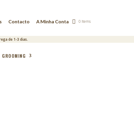
s
Contacto
A Minha Conta
0 Items
ega de 1-3 dias.
GROOMING