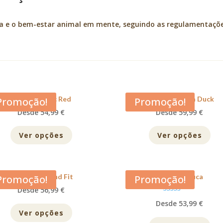
ça e o bem-estar animal em mente, seguindo as regulamentaçõ
Acana Classic Red
Acana Free Run Duck
Promoção!
Promoção!
Desde 54,99 €
Desde 59,99 €
Ver opções
Ver opções
Acana Light and Fit
Acana Pacifica
Promoção!
Promoção!
Desde 56,99 €
Avaliação
Desde 53,99 €
5.00
de 5
Ver opções