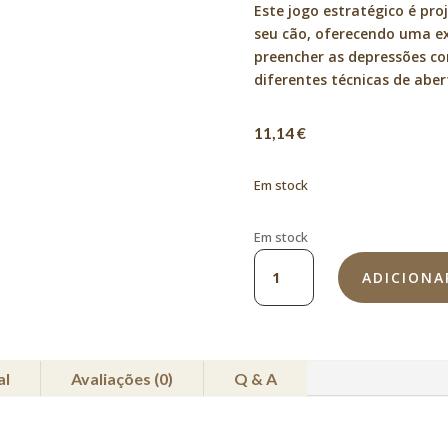
Este jogo estratégico é proj
seu cão, oferecendo uma ex
preencher as depressões com
diferentes técnicas de abe
11,14
€
Em stock
Em stock
Quantidade
ADICIONA
de
Jogo
Slide
and
Fun
al
Avaliações (0)
Q & A
Board
-
Nível