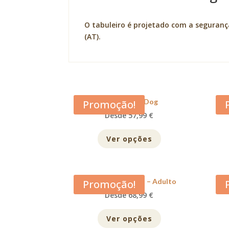
O tabuleiro é projetado com a seguran
(AT).
Acana Adult Dog
Promoção!
Desde 57,99 €
Ver opções
Acana Large Breed – Adulto
Promoção!
Desde 68,99 €
Ver opções