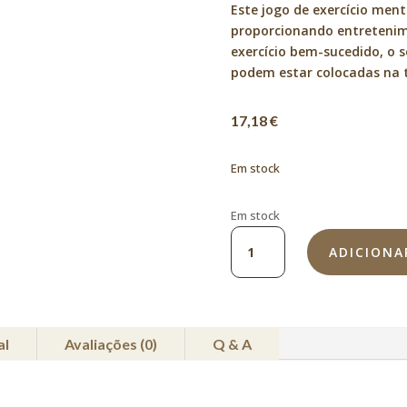
Este jogo de exercício menta
proporcionando entretenim
exercício bem-sucedido, o 
podem estar colocadas na t
17,18
€
Em stock
Em stock
Quantidade
ADICIONA
de
Jogo
Gambling
Tower
-
al
Avaliações (0)
Q & A
Nível
2