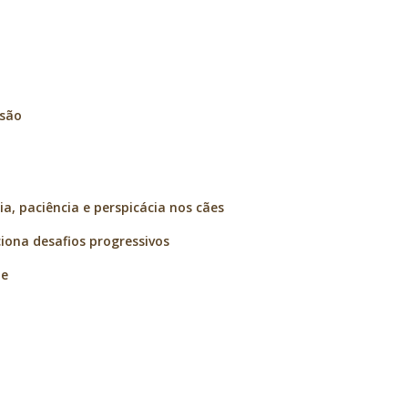
isão
a, paciência e perspicácia nos cães
ciona desafios progressivos
te