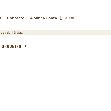
s
Contacto
A Minha Conta
0 Items
ega de 1-3 dias.
GROOMING