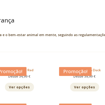
rança
ça e o bem-estar animal em mente, seguindo as regulamentaçõ
Acana Classic Red
Acana Free Run Duck
Promoção!
Promoção!
Desde 54,99 €
Desde 59,99 €
Ver opções
Ver opções