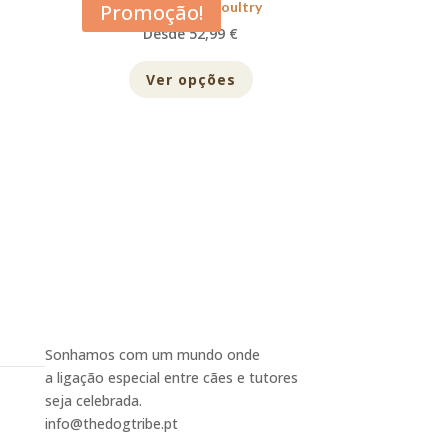
Acana Prairie Poultry
Promoção!
Desde 52,99 €
Ver opções
Sonhamos com um mundo onde
a
ligação
especial entre
cães
e
tutores
seja
celebrada.
info@thedogtribe.pt