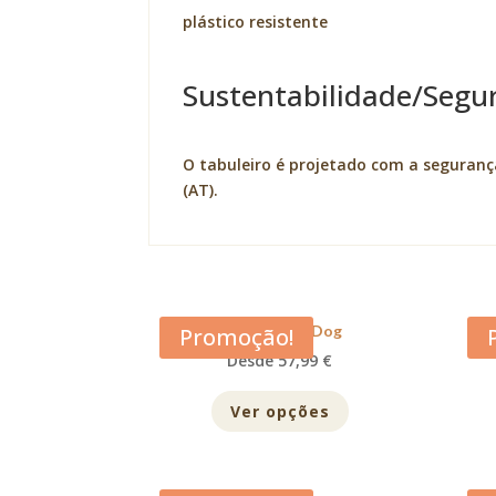
plástico resistente
Sustentabilidade/Segu
O tabuleiro é projetado com a seguran
(AT).
Acana Adult Dog
Promoção!
Desde 57,99 €
Ver opções