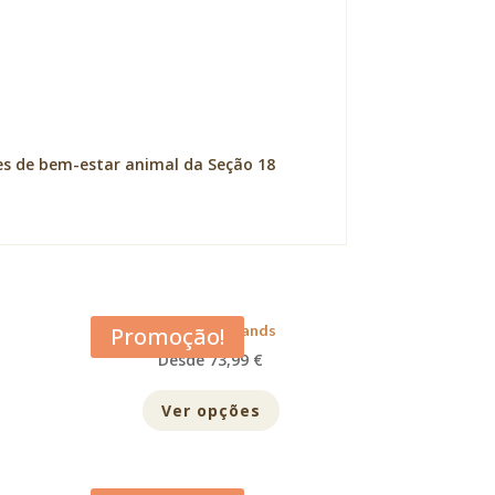
es de bem-estar animal da Seção 18
Acana Grasslands
Promoção!
Desde 73,99 €
Ver opções