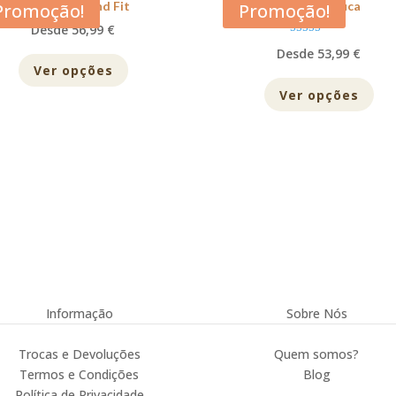
Acana Light and Fit
Acana Pacifica
Promoção!
Promoção!
Desde 56,99 €
Avaliação
Desde 53,99 €
5.00
de 5
Ver opções
Ver opções
Informação
Sobre Nós
Trocas e Devoluções
Quem somos?
Termos e Condições
Blog
Política de Privacidade