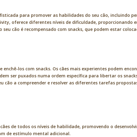
ticada para promover as habilidades do seu cão, incluindo períc
tivity, oferece diferentes níveis de dificuldade, proporcionando
 o seu cão é recompensado com snacks, que podem estar colocad
s e enchê-los com snacks. Os cães mais experientes podem encon
odem ser puxados numa ordem específica para libertar os snacks. 
u cão a compreender e resolver as diferentes tarefas propostas
ães de todos os níveis de habilidade, promovendo o desenvolvim
am de estímulo mental adicional.