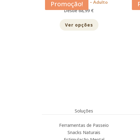
Acana Large Breed – Adulto
Promoção!
Desde 68,99 €
Ver opções
Soluções
Ferramentas de Passeio
Snacks Naturais
Estimulação Mental