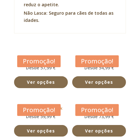
reduz o apetite.
Não Lasca: Seguro para cães de todas as
idades.
Acana Adult Dog
Acana Classic Red
Promoção!
Promoção!
Desde 57,99 €
Desde 54,99 €
Ver opções
Ver opções
Acana Free Run Duck
Acana Grasslands
Promoção!
Promoção!
Desde 59,99 €
Desde 73,99 €
Ver opções
Ver opções