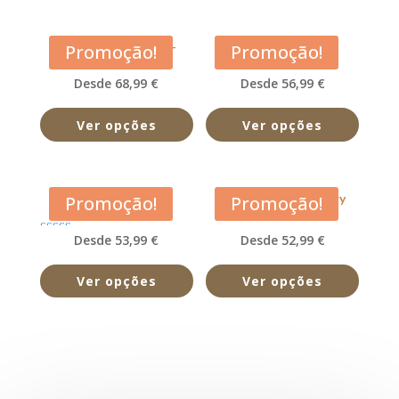
Acana Large Breed –
Acana Light and Fit
Promoção!
Promoção!
Adulto
Desde 68,99 €
Desde 56,99 €
Ver opções
Ver opções
Acana Pacifica
Acana Prairie Poultry
Promoção!
Promoção!
Desde 53,99 €
Desde 52,99 €
Avaliação
5.00
de 5
Ver opções
Ver opções