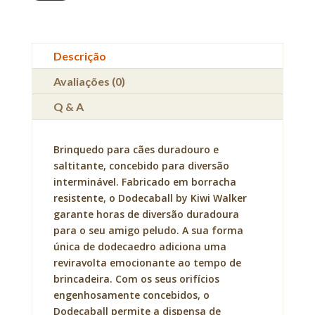
Dodecaball
by
Kiwi
Walker
Descrição
Avaliações (0)
Q & A
Brinquedo para cães duradouro e
saltitante, concebido para diversão
interminável. Fabricado em borracha
resistente, o Dodecaball by Kiwi Walker
garante horas de diversão duradoura
para o seu amigo peludo. A sua forma
única de dodecaedro adiciona uma
reviravolta emocionante ao tempo de
brincadeira. Com os seus orifícios
engenhosamente concebidos, o
Dodecaball permite a dispensa de