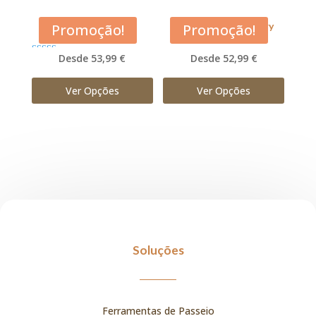
Acana Pacifica
Acana Prairie Poultry
Promoção!
Promoção!
Desde 53,99 €
Desde 52,99 €
Avaliação
5.00
de 5
Ver Opções
Ver Opções
Soluções
Ferramentas de Passeio