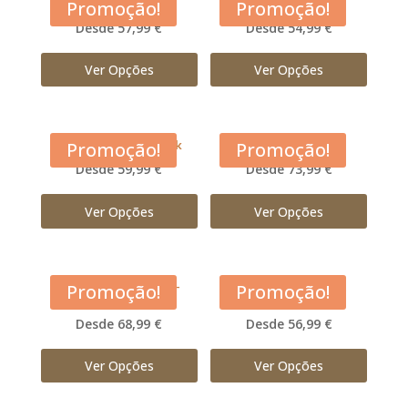
Acana Adult Dog
Acana Classic Red
Promoção!
Promoção!
Desde 57,99 €
Desde 54,99 €
Ver Opções
Ver Opções
Acana Free Run Duck
Acana Grasslands
Promoção!
Promoção!
Desde 59,99 €
Desde 73,99 €
Ver Opções
Ver Opções
Acana Large Breed –
Acana Light and Fit
Promoção!
Promoção!
Adulto
Desde 68,99 €
Desde 56,99 €
Ver Opções
Ver Opções