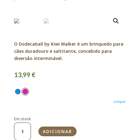
O Dodecaball by Kiwi Walker é um brinquedo para
cães duradouro e saltitante, concebido para
diversão interminável.
13,99
€
Limpar
Em stock
Quantidade
ADICIONAR
de