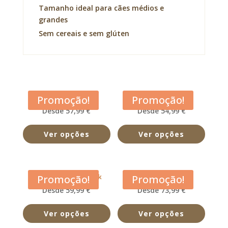
Tamanho ideal para cães médios e
grandes
Sem cereais e sem glúten
Acana Adult Dog
Acana Classic Red
Promoção!
Promoção!
Desde 57,99 €
Desde 54,99 €
Ver opções
Ver opções
Acana Free Run Duck
Acana Grasslands
Promoção!
Promoção!
Desde 59,99 €
Desde 73,99 €
Ver opções
Ver opções