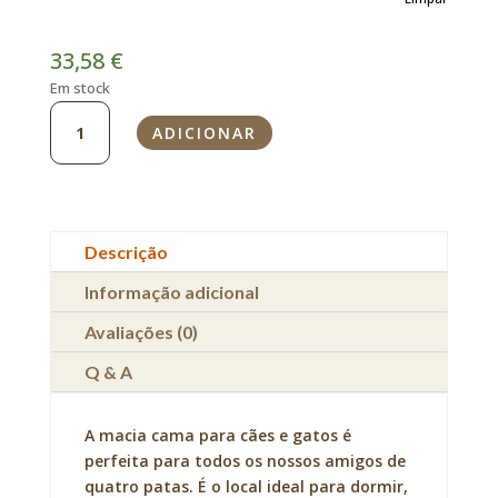
33,58
€
Em stock
Quantidade
ADICIONAR
de
Cama
para
Cão
Hunter
Descrição
Informação adicional
Avaliações (0)
Q & A
A macia cama para cães e gatos é
perfeita para todos os nossos amigos de
quatro patas. É o local ideal para dormir,