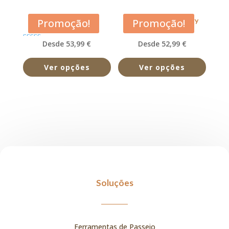
Acana Pacifica
Acana Prairie Poultry
Promoção!
Promoção!
Desde 53,99 €
Desde 52,99 €
Avaliação
5.00
de 5
Ver opções
Ver opções
Soluções
Ferramentas de Passeio