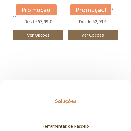
Acana Pacifica
Acana Prairie Poultry
Promoção!
Promoção!
Desde 53,99 €
Desde 52,99 €
Avaliação
5.00
de 5
Ver Opções
Ver Opções
Soluções
Ferramentas de Passeio