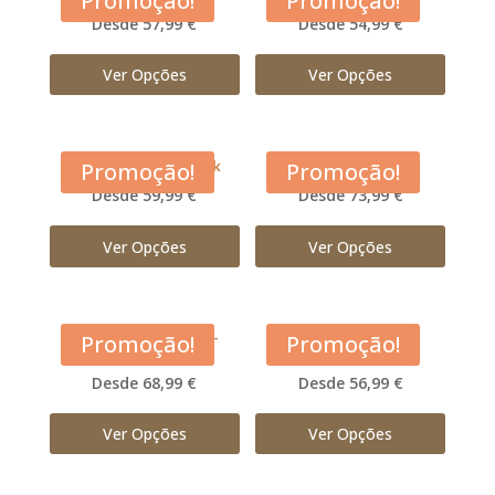
Promoção!
Promoção!
Desde 57,99 €
Desde 54,99 €
Ver Opções
Ver Opções
Acana Free Run Duck
Acana Grasslands
Promoção!
Promoção!
Desde 59,99 €
Desde 73,99 €
Ver Opções
Ver Opções
Acana Large Breed –
Acana Light and Fit
Promoção!
Promoção!
Adulto
Desde 68,99 €
Desde 56,99 €
Ver Opções
Ver Opções