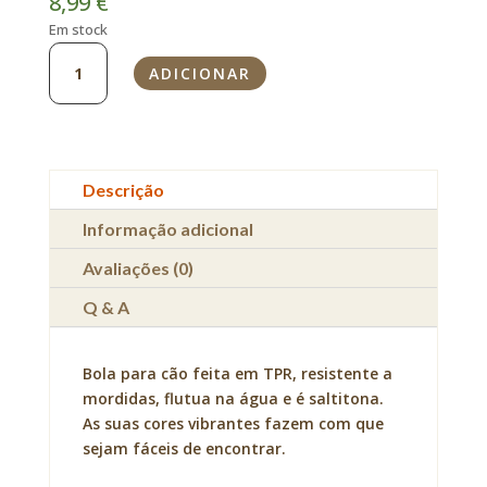
8,99
€
Em stock
Quantidade
ADICIONAR
de
Bola
para
Cão
by
Descrição
Kiwi
Walker
Informação adicional
Avaliações (0)
Q & A
Bola para cão feita em TPR, resistente a
mordidas, flutua na água e é saltitona.
As suas cores vibrantes fazem com que
sejam fáceis de encontrar.