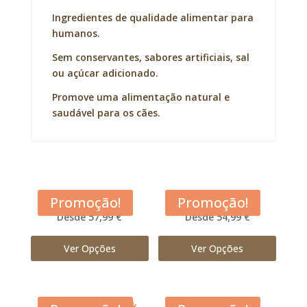
Ingredientes de qualidade alimentar para
humanos.
Sem conservantes, sabores artificiais, sal
ou açúcar adicionado.
Promove uma alimentação natural e
saudável para os cães.
Acana Adult Dog
Acana Classic Red
Promoção!
Promoção!
Desde 57,99 €
Desde 54,99 €
Ver Opções
Ver Opções
Acana Free Run Duck
Acana Grasslands