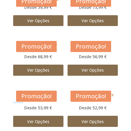
Promoção!
Promoção!
Desde 59,99 €
Desde 73,99 €
Ver Opções
Ver Opções
Acana Large Breed –
Acana Light and Fit
Promoção!
Promoção!
Adulto
Desde 68,99 €
Desde 56,99 €
Ver Opções
Ver Opções
Acana Pacifica
Acana Prairie Poultry
Promoção!
Promoção!
Desde 53,99 €
Desde 52,99 €
Avaliação
5.00
de 5
Ver Opções
Ver Opções