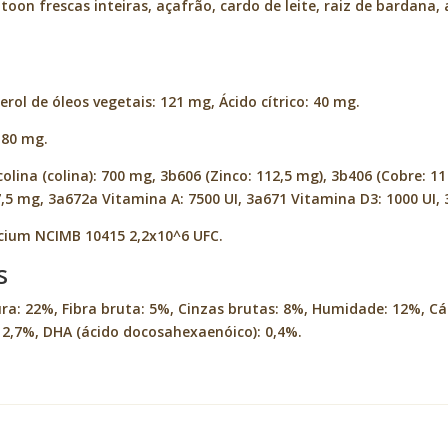
atoon frescas inteiras, açafrão, cardo de leite, raiz de bardana
rol de óleos vegetais: 121 mg, Ácido cítrico: 40 mg.
 80 mg.
olina (colina): 700 mg, 3b606 (Zinco: 112,5 mg), 3b406 (Cobre: 
,5 mg, 3a672a Vitamina A: 7500 UI, 3a671 Vitamina D3: 1000 UI, 
cium NCIMB 10415 2,2x10^6 UFC.
s
a: 22%, Fibra bruta: 5%, Cinzas brutas: 8%, Humidade: 12%, Cál
2,7%, DHA (ácido docosahexaenóico): 0,4%.