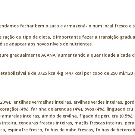
endamos fechar bem o saco e armazená-lo num local fresco e s
ação ou tipo de dieta, é importante fazer a transição gradua
 se adaptar aos novos níveis de nutrientes.
sture gradualmente ACANA, aumentando a quantidade a cada dia
etabolizável é de 3725 kcal/kg (447 kcal por copo de 250 ml/120
20%), lentilhas vermelhas inteiras, ervilhas verdes inteiras, gor
coração) (4%), farinha de arenque (4%), ovos (4%), linguado cru 
has amarelas inteiras, amido de ervilha, fígado de peru cru (0,5%
inteira, cenouras frescas inteiras, maçãs frescas inteiras, pera
esca, espinafre fresco, folhas de nabo frescas, folhas de beterrab