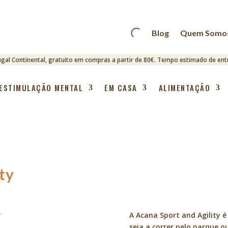
Blog
Quem Somo
ugal Continental, gratuito em compras a partir de 80€. Tempo estimado de entr
ESTIMULAÇÃO MENTAL
EM CASA
ALIMENTAÇÃO
ty
y
A Acana Sport and Agility é
seja a correr pelo parque o