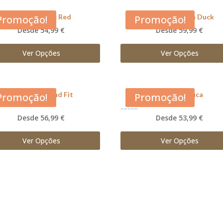
Acana Classic Red
Acana Free Run Duck
Promoção!
Promoção!
Desde 54,99 €
Desde 59,99 €
Ver Opções
Ver Opções
Acana Light and Fit
Acana Pacifica
Promoção!
Promoção!
Desde 56,99 €
Desde 53,99 €
Avaliação
5.00
de 5
Ver Opções
Ver Opções