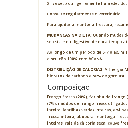
Sirva seco ou ligeiramente humedecido.
Consulte regularmente o veterinário.
Para ajudar a manter a frescura, recom
MUDANÇAS NA DIETA:
Quando mudar de r
seu sistema digestivo demora tempo até
Ao longo de um período de 5-7 dias, mi
o seu cão 100% com ACANA.
DISTRIBUIÇÃO DE CALORIAS:
A Energia M
hidratos de carbono e 50% de gordura.
Composição
Frango fresco (20%), farinha de frango (
(7%), miúdos de frango frescos (fígado, 
inteiro, lentilhas verdes inteiras, ervil
fresca inteira, abóbora-manteiga fresca 
inteiras, raiz de chicória seca, couve fr