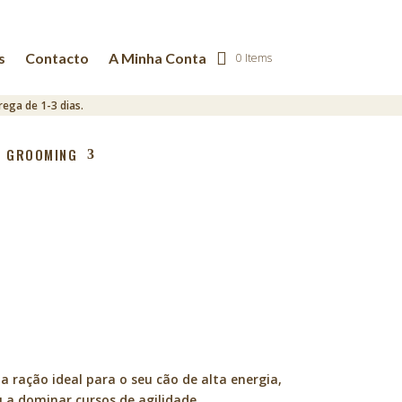
s
Contacto
A Minha Conta
0 Items
ega de 1-3 dias.
GROOMING
 a ração ideal para o seu cão de alta energia,
u a dominar cursos de agilidade.