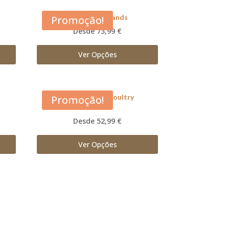
Acana Grasslands
Promoção!
Desde 73,99 €
Ver Opções
Acana Prairie Poultry
Promoção!
Desde 52,99 €
Ver Opções