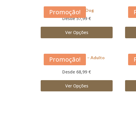
Acana Adult Dog
Promoção!
Desde 57,99 €
Ver Opções
Acana Large Breed – Adulto
Promoção!
Desde 68,99 €
Ver Opções