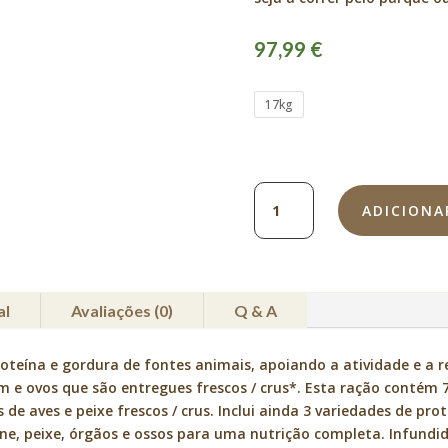
97,99
€
17kg
Quantidade
ADICIONA
de
Acana
Sport
and
Agility
al
Avaliações (0)
Q & A
roteína e gordura de fontes animais, apoiando a atividade e a 
m e ovos que são entregues frescos / crus*. Esta ração contém 
 de aves e peixe frescos / crus. Inclui ainda 3 variedades de pr
ne, peixe, órgãos e ossos para uma nutrição completa. Infundi