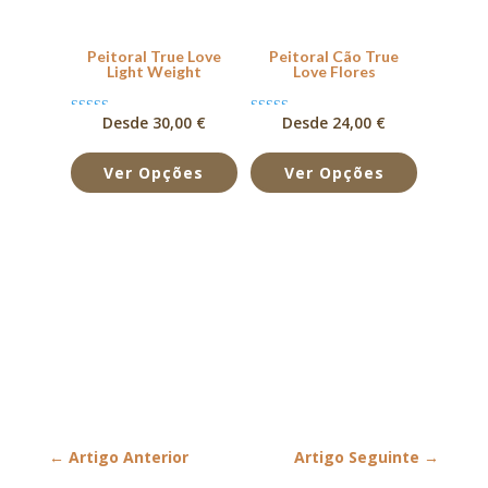
Peitoral True Love
Peitoral Cão True
Light Weight
Love Flores
Desde 30,00 €
Desde 24,00 €
Avaliação
Avaliação
5.00
5.00
de 5
de 5
Ver Opções
Ver Opções
←
Artigo Anterior
Artigo Seguinte
→