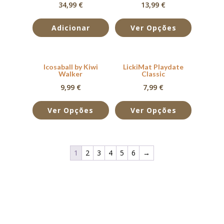
34,99
€
13,99
€
Avaliação
5.00
de 5
Adicionar
Ver Opções
Icosaball by Kiwi
LickiMat Playdate
Walker
Classic
9,99
€
7,99
€
Ver Opções
Ver Opções
1
2
3
4
5
6
→