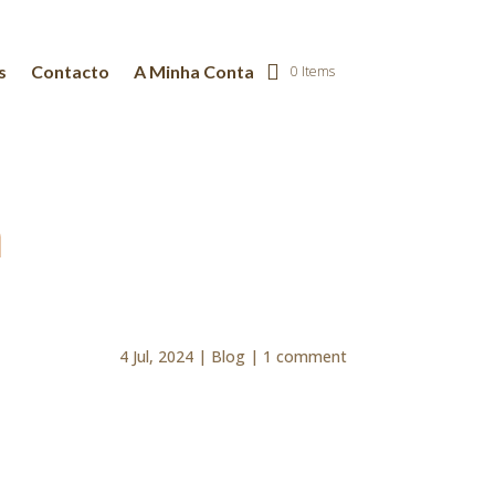
s
Contacto
A Minha Conta
0 Items
a
4 Jul, 2024
|
Blog
|
1 comment