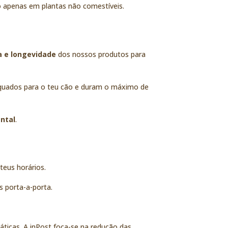
o apenas em plantas não comestíveis.
a e longevidade
dos nossos produtos para
quados para o teu cão e duram o máximo de
ntal
.
teus horários.
 porta-a-porta.
áticas.
A inPost foca-se na redução das