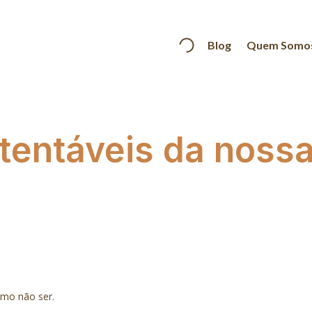
Blog
Quem Somo
tentáveis da noss
como não ser.