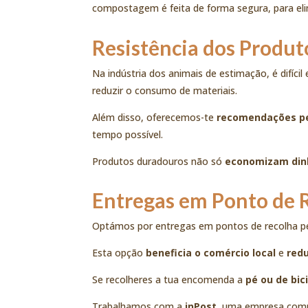
compostagem é feita de forma segura, para eli
Resistência dos Produt
Na indústria dos animais de estimação, é difíci
reduzir o consumo de materiais.
Além disso, oferecemos-te
recomendações pe
tempo possível.
Produtos duradouros não só
economizam din
Entregas em Ponto de 
Optámos por entregas em pontos de recolha pert
Esta opção
beneficia o comércio local
e
red
Se recolheres a tua encomenda
a
pé ou de bic
Trabalhamos com a
inPost
, uma empresa compr