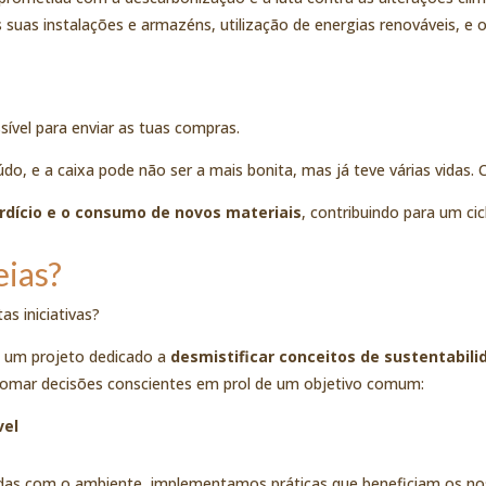
s suas instalações e armazéns, utilização de energias renováveis, e 
ível para enviar as tuas compras.
, e a caixa pode não ser a mais bonita, mas já teve várias vidas. Ca
rdício e o consumo de novos materiais
, contribuindo para um ci
eias?
as iniciativas?
, um projeto dedicado a
desmistificar conceitos
de sustentabili
 tomar decisões conscientes em prol de um objetivo comum:
vel
idas com o
ambiente, implementamos práticas que beneficiam os noss