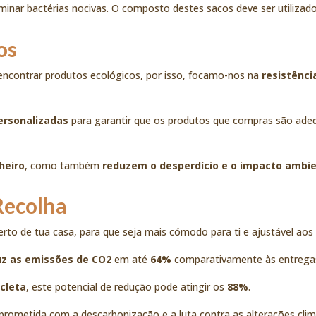
minar bactérias nocivas. O composto destes sacos deve ser utilizad
os
l encontrar produtos ecológicos, por isso, focamo-nos na
resistênci
rsonalizadas
para garantir que os produtos que compras são ade
heiro
, como também
reduzem o desperdício e o impacto ambie
Recolha
o de tua casa, para que seja mais cómodo para ti e ajustável aos 
uz as emissões de CO2
em até
64%
comparativamente às entregas
icleta
, este potencial de redução pode atingir os
88%
.
ometida com a descarbonização e a luta contra as alterações clim