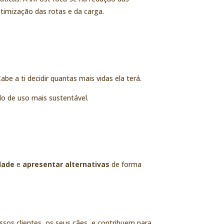
otimização das rotas e da carga.
be a ti decidir quantas mais vidas ela terá.
clo de uso mais sustentável.
dade
e
apresentar alternativas
de forma
os clientes, os seus cães, e contribuem para