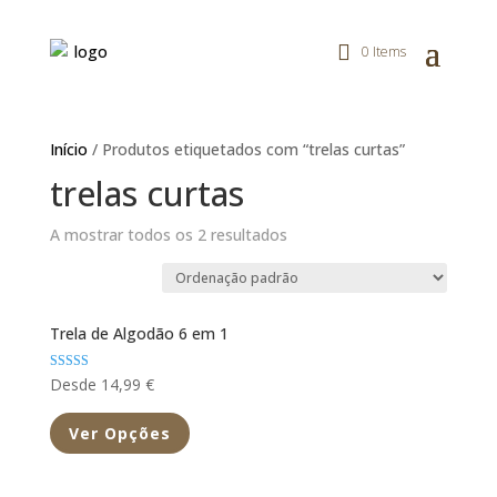
0 Items
Início
/ Produtos etiquetados com “trelas curtas”
trelas curtas
A mostrar todos os 2 resultados
Trela de Algodão 6 em 1
Avaliação
Desde 14,99 €
5.00
de 5
Ver Opções